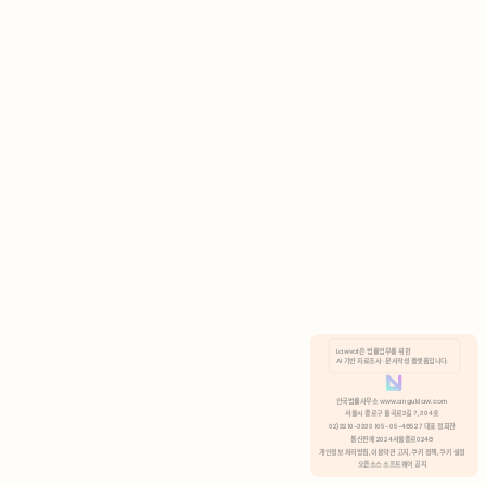
AI 기반 자료조사 · 문서작성 플랫폼입니다.
쿠키 정책
안국법률사무소 www.anguklaw.com
서울시 종로구 율곡로2길 7, 304호
02)3210-3330 105-05-48527 대표 정희찬
거부
분석 쿠키 허용
통신판매 2024서울종로0248
개인정보 처리방침,
이용약관 고지,
쿠키 정책,
쿠키 설정
오픈소스 소프트웨어 공지