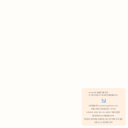
AI 기반 자료조사 · 문서작성 플랫폼입니다.
쿠키 정책
안국법률사무소 www.anguklaw.com
서울시 종로구 율곡로2길 7, 304호
02)3210-3330 105-05-48527 대표 정희찬
거부
분석 쿠키 허용
통신판매 2024서울종로0248
개인정보 처리방침,
이용약관 고지,
쿠키 정책,
쿠키 설정
오픈소스 소프트웨어 공지