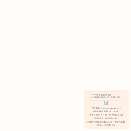
AI 기반 자료조사 · 문서작성 플랫폼입니다.
쿠키 정책
안국법률사무소 www.anguklaw.com
서울시 종로구 율곡로2길 7, 304호
02)3210-3330 105-05-48527 대표 정희찬
거부
분석 쿠키 허용
통신판매 2024서울종로0248
개인정보 처리방침,
이용약관 고지,
쿠키 정책,
쿠키 설정
오픈소스 소프트웨어 공지