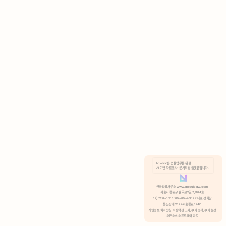
AI 기반 자료조사 · 문서작성 플랫폼입니다.
쿠키 정책
안국법률사무소 www.anguklaw.com
서울시 종로구 율곡로2길 7, 304호
02)3210-3330 105-05-48527 대표 정희찬
거부
분석 쿠키 허용
통신판매 2024서울종로0248
개인정보 처리방침,
이용약관 고지,
쿠키 정책,
쿠키 설정
오픈소스 소프트웨어 공지