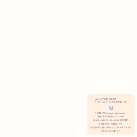
AI 기반 자료조사 · 문서작성 플랫폼입니다.
쿠키 정책
안국법률사무소 www.anguklaw.com
서울시 종로구 율곡로2길 7, 304호
02)3210-3330 105-05-48527 대표 정희찬
거부
분석 쿠키 허용
통신판매 2024서울종로0248
개인정보 처리방침,
이용약관 고지,
쿠키 정책,
쿠키 설정
오픈소스 소프트웨어 공지