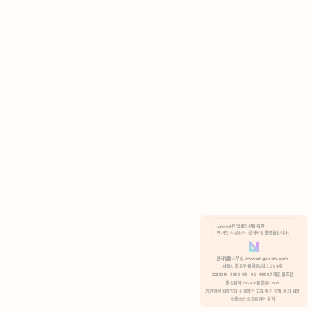
AI 기반 자료조사 · 문서작성 플랫폼입니다.
쿠키 정책
안국법률사무소 www.anguklaw.com
서울시 종로구 율곡로2길 7, 304호
02)3210-3330 105-05-48527 대표 정희찬
거부
분석 쿠키 허용
통신판매 2024서울종로0248
개인정보 처리방침,
이용약관 고지,
쿠키 정책,
쿠키 설정
오픈소스 소프트웨어 공지