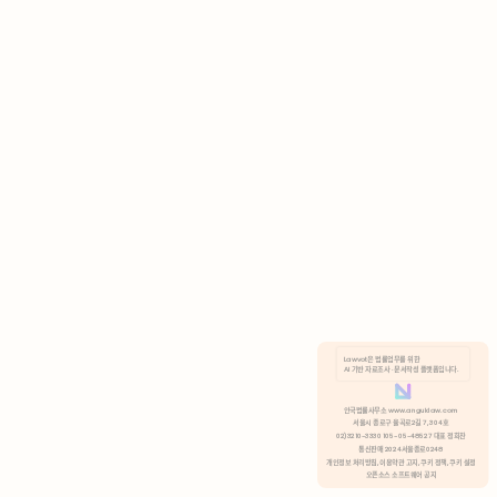
AI 기반 자료조사 · 문서작성 플랫폼입니다.
쿠키 정책
안국법률사무소 www.anguklaw.com
서울시 종로구 율곡로2길 7, 304호
02)3210-3330 105-05-48527 대표 정희찬
거부
분석 쿠키 허용
통신판매 2024서울종로0248
개인정보 처리방침,
이용약관 고지,
쿠키 정책,
쿠키 설정
오픈소스 소프트웨어 공지