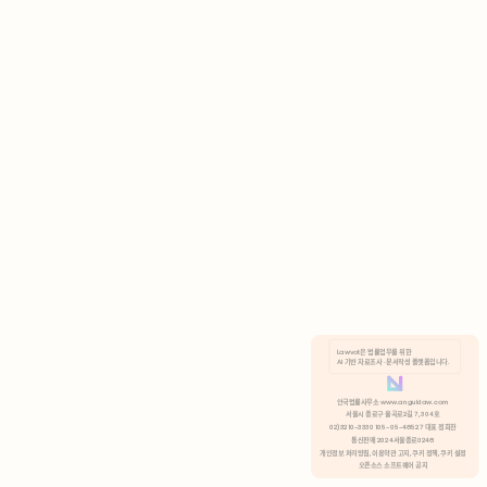
AI 기반 자료조사 · 문서작성 플랫폼입니다.
쿠키 정책
안국법률사무소 www.anguklaw.com
서울시 종로구 율곡로2길 7, 304호
02)3210-3330 105-05-48527 대표 정희찬
거부
분석 쿠키 허용
통신판매 2024서울종로0248
개인정보 처리방침,
이용약관 고지,
쿠키 정책,
쿠키 설정
오픈소스 소프트웨어 공지