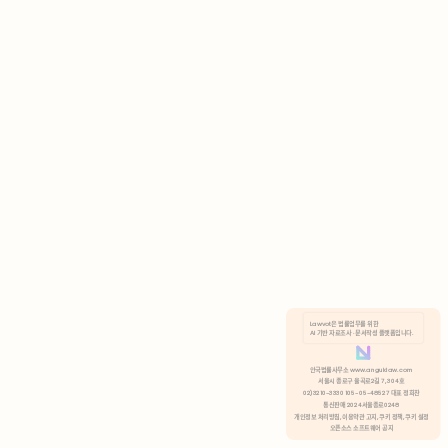
AI 기반 자료조사 · 문서작성 플랫폼입니다.
쿠키 정책
안국법률사무소 www.anguklaw.com
서울시 종로구 율곡로2길 7, 304호
02)3210-3330 105-05-48527 대표 정희찬
거부
분석 쿠키 허용
통신판매 2024서울종로0248
개인정보 처리방침,
이용약관 고지,
쿠키 정책,
쿠키 설정
오픈소스 소프트웨어 공지