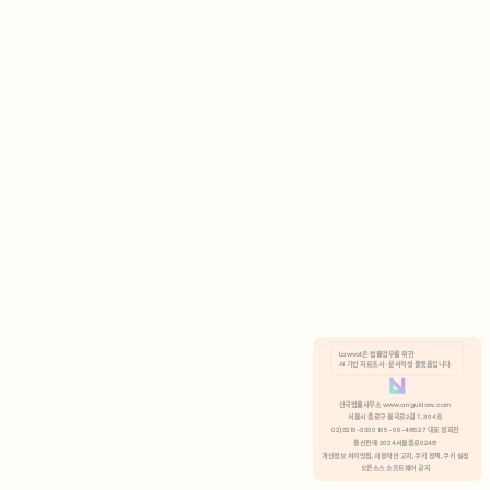
AI 기반 자료조사 · 문서작성 플랫폼입니다.
쿠키 정책
안국법률사무소 www.anguklaw.com
서울시 종로구 율곡로2길 7, 304호
02)3210-3330 105-05-48527 대표 정희찬
거부
분석 쿠키 허용
통신판매 2024서울종로0248
개인정보 처리방침,
이용약관 고지,
쿠키 정책,
쿠키 설정
오픈소스 소프트웨어 공지