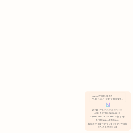
AI 기반 자료조사 · 문서작성 플랫폼입니다.
쿠키 정책
안국법률사무소 www.anguklaw.com
서울시 종로구 율곡로2길 7, 304호
02)3210-3330 105-05-48527 대표 정희찬
거부
분석 쿠키 허용
통신판매 2024서울종로0248
개인정보 처리방침,
이용약관 고지,
쿠키 정책,
쿠키 설정
오픈소스 소프트웨어 공지