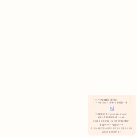
AI 기반 자료조사 · 문서작성 플랫폼입니다.
쿠키 정책
안국법률사무소 www.anguklaw.com
서울시 종로구 율곡로2길 7, 304호
02)3210-3330 105-05-48527 대표 정희찬
거부
분석 쿠키 허용
통신판매 2024서울종로0248
개인정보 처리방침,
이용약관 고지,
쿠키 정책,
쿠키 설정
오픈소스 소프트웨어 공지