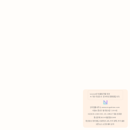
AI 기반 자료조사 · 문서작성 플랫폼입니다.
쿠키 정책
안국법률사무소 www.anguklaw.com
서울시 종로구 율곡로2길 7, 304호
02)3210-3330 105-05-48527 대표 정희찬
거부
분석 쿠키 허용
통신판매 2024서울종로0248
개인정보 처리방침,
이용약관 고지,
쿠키 정책,
쿠키 설정
오픈소스 소프트웨어 공지