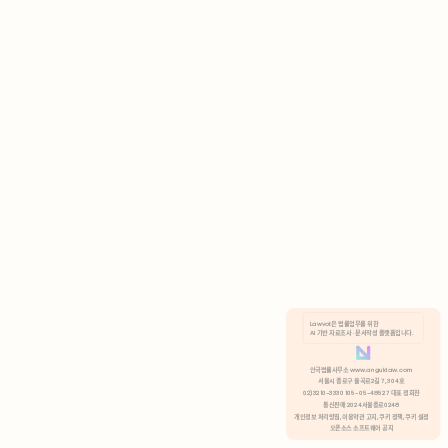
AI 기반 자료조사 · 문서작성 플랫폼입니다.
쿠키 정책
안국법률사무소 www.anguklaw.com
서울시 종로구 율곡로2길 7, 304호
02)3210-3330 105-05-48527 대표 정희찬
거부
분석 쿠키 허용
통신판매 2024서울종로0248
개인정보 처리방침,
이용약관 고지,
쿠키 정책,
쿠키 설정
오픈소스 소프트웨어 공지