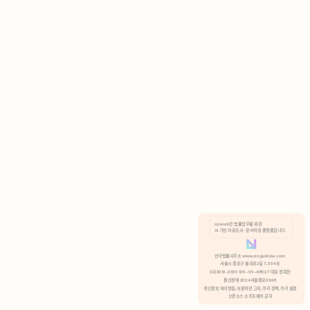
AI 기반 자료조사 · 문서작성 플랫폼입니다.
쿠키 정책
안국법률사무소 www.anguklaw.com
서울시 종로구 율곡로2길 7, 304호
02)3210-3330 105-05-48527 대표 정희찬
거부
분석 쿠키 허용
통신판매 2024서울종로0248
개인정보 처리방침,
이용약관 고지,
쿠키 정책,
쿠키 설정
오픈소스 소프트웨어 공지