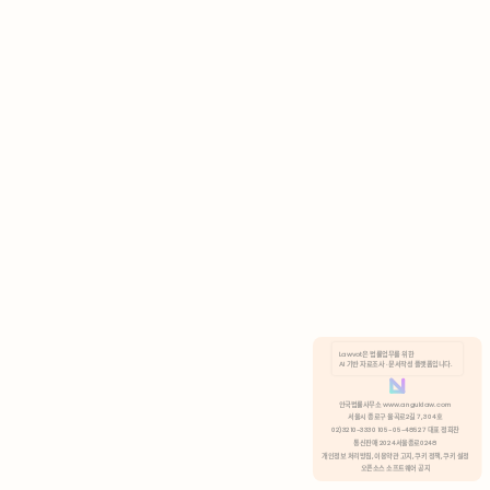
AI 기반 자료조사 · 문서작성 플랫폼입니다.
쿠키 정책
안국법률사무소 www.anguklaw.com
서울시 종로구 율곡로2길 7, 304호
02)3210-3330 105-05-48527 대표 정희찬
거부
분석 쿠키 허용
통신판매 2024서울종로0248
개인정보 처리방침,
이용약관 고지,
쿠키 정책,
쿠키 설정
오픈소스 소프트웨어 공지