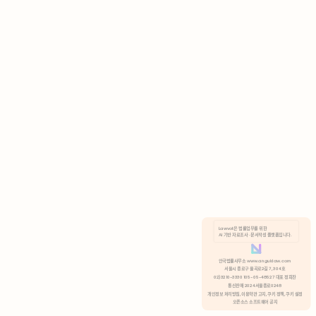
AI 기반 자료조사 · 문서작성 플랫폼입니다.
쿠키 정책
안국법률사무소 www.anguklaw.com
서울시 종로구 율곡로2길 7, 304호
02)3210-3330 105-05-48527 대표 정희찬
거부
분석 쿠키 허용
통신판매 2024서울종로0248
개인정보 처리방침,
이용약관 고지,
쿠키 정책,
쿠키 설정
오픈소스 소프트웨어 공지