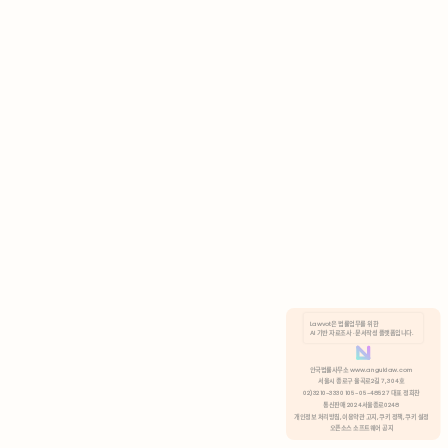
AI 기반 자료조사 · 문서작성 플랫폼입니다.
쿠키 정책
안국법률사무소 www.anguklaw.com
서울시 종로구 율곡로2길 7, 304호
02)3210-3330 105-05-48527 대표 정희찬
거부
분석 쿠키 허용
통신판매 2024서울종로0248
개인정보 처리방침,
이용약관 고지,
쿠키 정책,
쿠키 설정
오픈소스 소프트웨어 공지