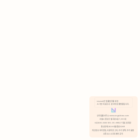
AI 기반 자료조사 · 문서작성 플랫폼입니다.
쿠키 정책
안국법률사무소 www.anguklaw.com
서울시 종로구 율곡로2길 7, 304호
02)3210-3330 105-05-48527 대표 정희찬
거부
분석 쿠키 허용
통신판매 2024서울종로0248
개인정보 처리방침,
이용약관 고지,
쿠키 정책,
쿠키 설정
오픈소스 소프트웨어 공지