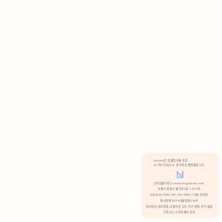
AI 기반 자료조사 · 문서작성 플랫폼입니다.
쿠키 정책
안국법률사무소 www.anguklaw.com
서울시 종로구 율곡로2길 7, 304호
02)3210-3330 105-05-48527 대표 정희찬
거부
분석 쿠키 허용
통신판매 2024서울종로0248
개인정보 처리방침,
이용약관 고지,
쿠키 정책,
쿠키 설정
오픈소스 소프트웨어 공지