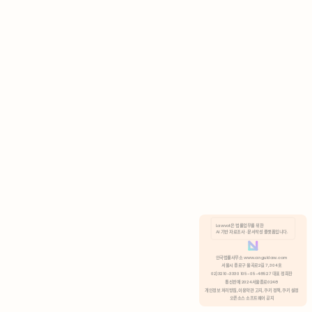
AI 기반 자료조사 · 문서작성 플랫폼입니다.
쿠키 정책
안국법률사무소 www.anguklaw.com
서울시 종로구 율곡로2길 7, 304호
02)3210-3330 105-05-48527 대표 정희찬
거부
분석 쿠키 허용
통신판매 2024서울종로0248
개인정보 처리방침,
이용약관 고지,
쿠키 정책,
쿠키 설정
오픈소스 소프트웨어 공지