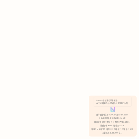
AI 기반 자료조사 · 문서작성 플랫폼입니다.
쿠키 정책
안국법률사무소 www.anguklaw.com
서울시 종로구 율곡로2길 7, 304호
02)3210-3330 105-05-48527 대표 정희찬
거부
분석 쿠키 허용
통신판매 2024서울종로0248
개인정보 처리방침,
이용약관 고지,
쿠키 정책,
쿠키 설정
오픈소스 소프트웨어 공지