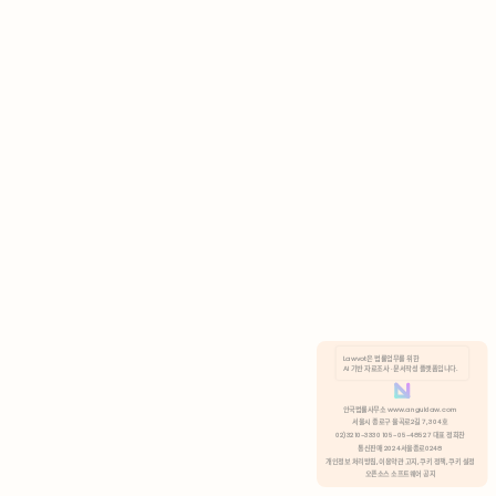
AI 기반 자료조사 · 문서작성 플랫폼입니다.
쿠키 정책
안국법률사무소 www.anguklaw.com
서울시 종로구 율곡로2길 7, 304호
02)3210-3330 105-05-48527 대표 정희찬
거부
분석 쿠키 허용
통신판매 2024서울종로0248
개인정보 처리방침,
이용약관 고지,
쿠키 정책,
쿠키 설정
오픈소스 소프트웨어 공지