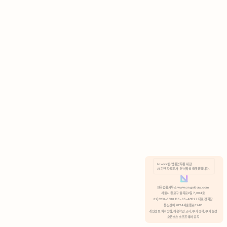
AI 기반 자료조사 · 문서작성 플랫폼입니다.
쿠키 정책
안국법률사무소 www.anguklaw.com
서울시 종로구 율곡로2길 7, 304호
02)3210-3330 105-05-48527 대표 정희찬
거부
분석 쿠키 허용
통신판매 2024서울종로0248
개인정보 처리방침,
이용약관 고지,
쿠키 정책,
쿠키 설정
오픈소스 소프트웨어 공지