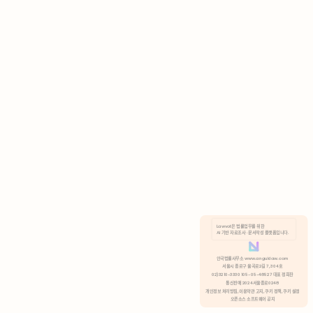
AI 기반 자료조사 · 문서작성 플랫폼입니다.
쿠키 정책
안국법률사무소 www.anguklaw.com
서울시 종로구 율곡로2길 7, 304호
02)3210-3330 105-05-48527 대표 정희찬
거부
분석 쿠키 허용
통신판매 2024서울종로0248
개인정보 처리방침,
이용약관 고지,
쿠키 정책,
쿠키 설정
오픈소스 소프트웨어 공지