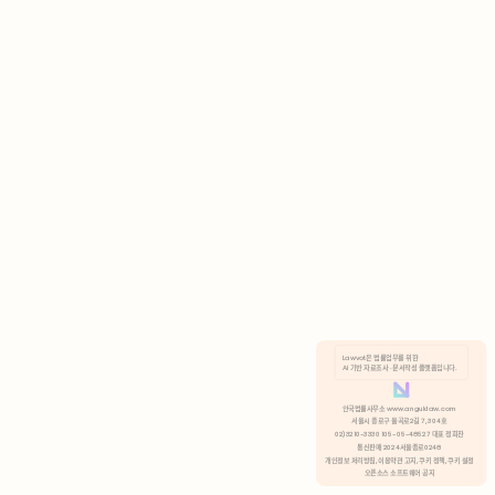
AI 기반 자료조사 · 문서작성 플랫폼입니다.
쿠키 정책
안국법률사무소 www.anguklaw.com
서울시 종로구 율곡로2길 7, 304호
02)3210-3330 105-05-48527 대표 정희찬
거부
분석 쿠키 허용
통신판매 2024서울종로0248
개인정보 처리방침,
이용약관 고지,
쿠키 정책,
쿠키 설정
오픈소스 소프트웨어 공지