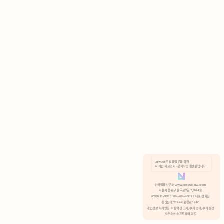
AI 기반 자료조사 · 문서작성 플랫폼입니다.
쿠키 정책
안국법률사무소 www.anguklaw.com
서울시 종로구 율곡로2길 7, 304호
02)3210-3330 105-05-48527 대표 정희찬
거부
분석 쿠키 허용
통신판매 2024서울종로0248
개인정보 처리방침,
이용약관 고지,
쿠키 정책,
쿠키 설정
오픈소스 소프트웨어 공지