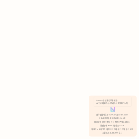
AI 기반 자료조사 · 문서작성 플랫폼입니다.
쿠키 정책
안국법률사무소 www.anguklaw.com
서울시 종로구 율곡로2길 7, 304호
02)3210-3330 105-05-48527 대표 정희찬
거부
분석 쿠키 허용
통신판매 2024서울종로0248
개인정보 처리방침,
이용약관 고지,
쿠키 정책,
쿠키 설정
오픈소스 소프트웨어 공지