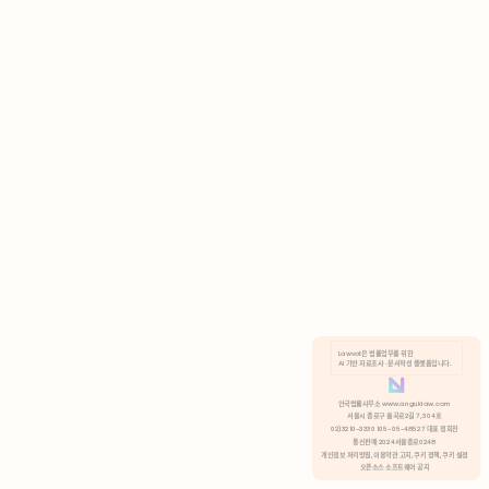
AI 기반 자료조사 · 문서작성 플랫폼입니다.
쿠키 정책
안국법률사무소 www.anguklaw.com
서울시 종로구 율곡로2길 7, 304호
02)3210-3330 105-05-48527 대표 정희찬
거부
분석 쿠키 허용
통신판매 2024서울종로0248
개인정보 처리방침,
이용약관 고지,
쿠키 정책,
쿠키 설정
오픈소스 소프트웨어 공지