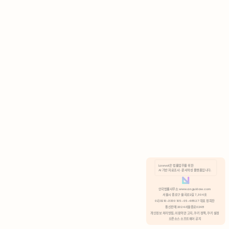
AI 기반 자료조사 · 문서작성 플랫폼입니다.
쿠키 정책
안국법률사무소 www.anguklaw.com
서울시 종로구 율곡로2길 7, 304호
02)3210-3330 105-05-48527 대표 정희찬
거부
분석 쿠키 허용
통신판매 2024서울종로0248
개인정보 처리방침,
이용약관 고지,
쿠키 정책,
쿠키 설정
오픈소스 소프트웨어 공지