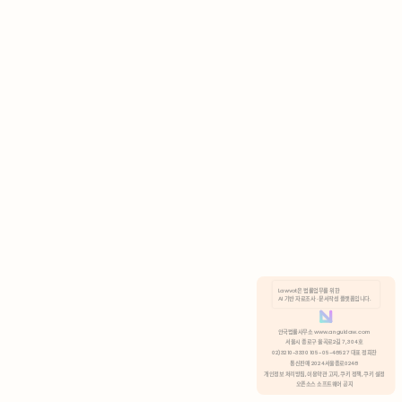
AI 기반 자료조사 · 문서작성 플랫폼입니다.
쿠키 정책
안국법률사무소 www.anguklaw.com
서울시 종로구 율곡로2길 7, 304호
02)3210-3330 105-05-48527 대표 정희찬
거부
분석 쿠키 허용
통신판매 2024서울종로0248
개인정보 처리방침,
이용약관 고지,
쿠키 정책,
쿠키 설정
오픈소스 소프트웨어 공지