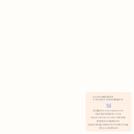
AI 기반 자료조사 · 문서작성 플랫폼입니다.
쿠키 정책
안국법률사무소 www.anguklaw.com
서울시 종로구 율곡로2길 7, 304호
02)3210-3330 105-05-48527 대표 정희찬
거부
분석 쿠키 허용
통신판매 2024서울종로0248
개인정보 처리방침,
이용약관 고지,
쿠키 정책,
쿠키 설정
오픈소스 소프트웨어 공지