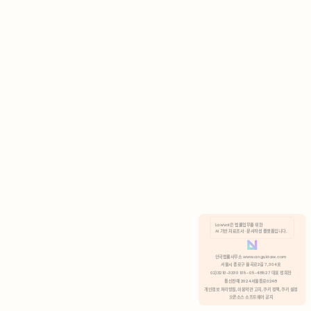
AI 기반 자료조사 · 문서작성 플랫폼입니다.
쿠키 정책
안국법률사무소 www.anguklaw.com
서울시 종로구 율곡로2길 7, 304호
02)3210-3330 105-05-48527 대표 정희찬
거부
분석 쿠키 허용
통신판매 2024서울종로0248
개인정보 처리방침,
이용약관 고지,
쿠키 정책,
쿠키 설정
오픈소스 소프트웨어 공지