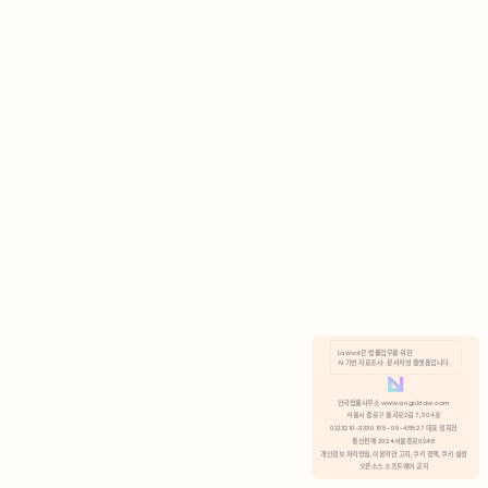
AI 기반 자료조사 · 문서작성 플랫폼입니다.
쿠키 정책
안국법률사무소 www.anguklaw.com
서울시 종로구 율곡로2길 7, 304호
02)3210-3330 105-05-48527 대표 정희찬
거부
분석 쿠키 허용
통신판매 2024서울종로0248
개인정보 처리방침,
이용약관 고지,
쿠키 정책,
쿠키 설정
오픈소스 소프트웨어 공지