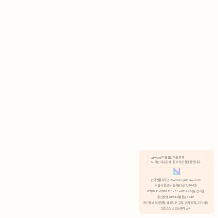
AI 기반 자료조사 · 문서작성 플랫폼입니다.
쿠키 정책
안국법률사무소 www.anguklaw.com
서울시 종로구 율곡로2길 7, 304호
02)3210-3330 105-05-48527 대표 정희찬
거부
분석 쿠키 허용
통신판매 2024서울종로0248
개인정보 처리방침,
이용약관 고지,
쿠키 정책,
쿠키 설정
오픈소스 소프트웨어 공지