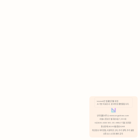
AI 기반 자료조사 · 문서작성 플랫폼입니다.
쿠키 정책
안국법률사무소 www.anguklaw.com
서울시 종로구 율곡로2길 7, 304호
02)3210-3330 105-05-48527 대표 정희찬
거부
분석 쿠키 허용
통신판매 2024서울종로0248
개인정보 처리방침,
이용약관 고지,
쿠키 정책,
쿠키 설정
오픈소스 소프트웨어 공지