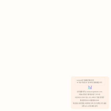
AI 기반 자료조사 · 문서작성 플랫폼입니다.
쿠키 정책
안국법률사무소 www.anguklaw.com
서울시 종로구 율곡로2길 7, 304호
02)3210-3330 105-05-48527 대표 정희찬
거부
분석 쿠키 허용
통신판매 2024서울종로0248
개인정보 처리방침,
이용약관 고지,
쿠키 정책,
쿠키 설정
오픈소스 소프트웨어 공지