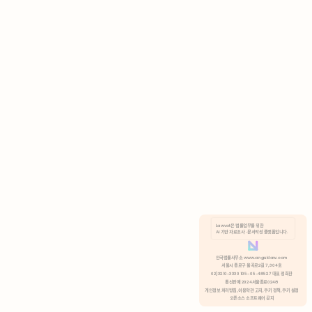
AI 기반 자료조사 · 문서작성 플랫폼입니다.
쿠키 정책
안국법률사무소 www.anguklaw.com
서울시 종로구 율곡로2길 7, 304호
02)3210-3330 105-05-48527 대표 정희찬
거부
분석 쿠키 허용
통신판매 2024서울종로0248
개인정보 처리방침,
이용약관 고지,
쿠키 정책,
쿠키 설정
오픈소스 소프트웨어 공지