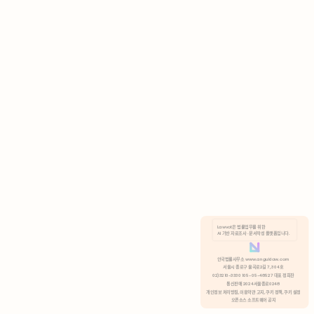
AI 기반 자료조사 · 문서작성 플랫폼입니다.
쿠키 정책
안국법률사무소 www.anguklaw.com
서울시 종로구 율곡로2길 7, 304호
02)3210-3330 105-05-48527 대표 정희찬
거부
분석 쿠키 허용
통신판매 2024서울종로0248
개인정보 처리방침,
이용약관 고지,
쿠키 정책,
쿠키 설정
오픈소스 소프트웨어 공지