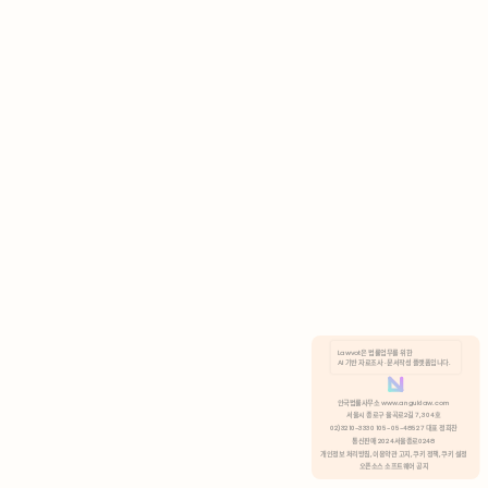
AI 기반 자료조사 · 문서작성 플랫폼입니다.
쿠키 정책
안국법률사무소 www.anguklaw.com
서울시 종로구 율곡로2길 7, 304호
02)3210-3330 105-05-48527 대표 정희찬
거부
분석 쿠키 허용
통신판매 2024서울종로0248
개인정보 처리방침,
이용약관 고지,
쿠키 정책,
쿠키 설정
오픈소스 소프트웨어 공지