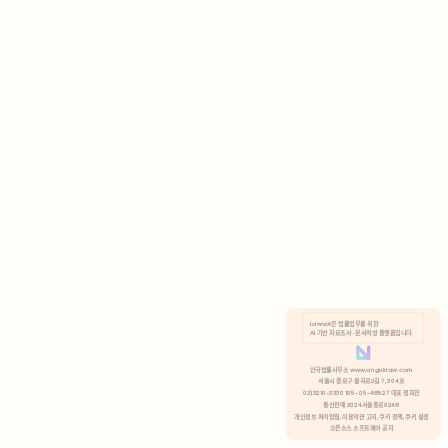
AI 기반 자료조사 · 문서작성 플랫폼입니다.
쿠키 정책
안국법률사무소 www.anguklaw.com
서울시 종로구 율곡로2길 7, 304호
02)3210-3330 105-05-48527 대표 정희찬
거부
분석 쿠키 허용
통신판매 2024서울종로0248
개인정보 처리방침,
이용약관 고지,
쿠키 정책,
쿠키 설정
오픈소스 소프트웨어 공지