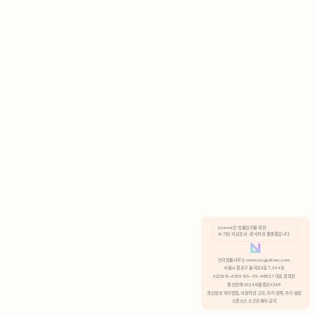
AI 기반 자료조사 · 문서작성 플랫폼입니다.
쿠키 정책
안국법률사무소 www.anguklaw.com
서울시 종로구 율곡로2길 7, 304호
02)3210-3330 105-05-48527 대표 정희찬
거부
분석 쿠키 허용
통신판매 2024서울종로0248
개인정보 처리방침,
이용약관 고지,
쿠키 정책,
쿠키 설정
오픈소스 소프트웨어 공지