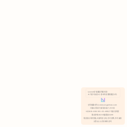
AI 기반 자료조사 · 문서작성 플랫폼입니다.
쿠키 정책
안국법률사무소 www.anguklaw.com
서울시 종로구 율곡로2길 7, 304호
02)3210-3330 105-05-48527 대표 정희찬
거부
분석 쿠키 허용
통신판매 2024서울종로0248
개인정보 처리방침,
이용약관 고지,
쿠키 정책,
쿠키 설정
오픈소스 소프트웨어 공지