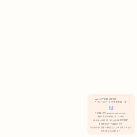
AI 기반 자료조사 · 문서작성 플랫폼입니다.
쿠키 정책
안국법률사무소 www.anguklaw.com
서울시 종로구 율곡로2길 7, 304호
02)3210-3330 105-05-48527 대표 정희찬
거부
분석 쿠키 허용
통신판매 2024서울종로0248
개인정보 처리방침,
이용약관 고지,
쿠키 정책,
쿠키 설정
오픈소스 소프트웨어 공지