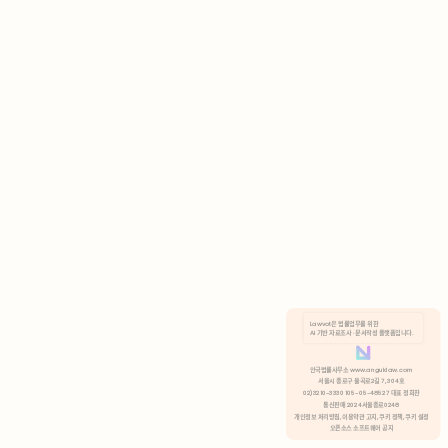
AI 기반 자료조사 · 문서작성 플랫폼입니다.
쿠키 정책
안국법률사무소 www.anguklaw.com
서울시 종로구 율곡로2길 7, 304호
02)3210-3330 105-05-48527 대표 정희찬
거부
분석 쿠키 허용
통신판매 2024서울종로0248
개인정보 처리방침,
이용약관 고지,
쿠키 정책,
쿠키 설정
오픈소스 소프트웨어 공지