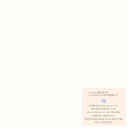
AI 기반 자료조사 · 문서작성 플랫폼입니다.
쿠키 정책
안국법률사무소 www.anguklaw.com
서울시 종로구 율곡로2길 7, 304호
02)3210-3330 105-05-48527 대표 정희찬
거부
분석 쿠키 허용
통신판매 2024서울종로0248
개인정보 처리방침,
이용약관 고지,
쿠키 정책,
쿠키 설정
오픈소스 소프트웨어 공지