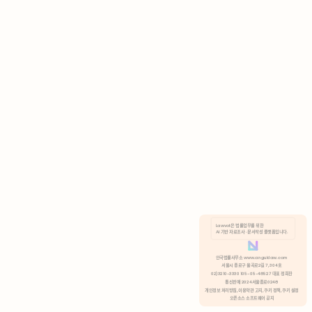
AI 기반 자료조사 · 문서작성 플랫폼입니다.
쿠키 정책
안국법률사무소 www.anguklaw.com
서울시 종로구 율곡로2길 7, 304호
02)3210-3330 105-05-48527 대표 정희찬
거부
분석 쿠키 허용
통신판매 2024서울종로0248
개인정보 처리방침,
이용약관 고지,
쿠키 정책,
쿠키 설정
오픈소스 소프트웨어 공지