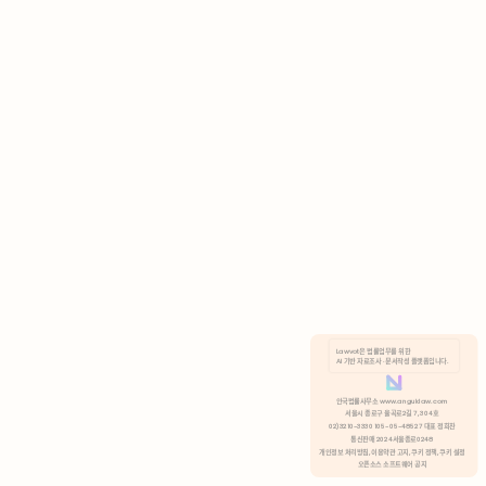
AI 기반 자료조사 · 문서작성 플랫폼입니다.
쿠키 정책
안국법률사무소 www.anguklaw.com
서울시 종로구 율곡로2길 7, 304호
02)3210-3330 105-05-48527 대표 정희찬
거부
분석 쿠키 허용
통신판매 2024서울종로0248
개인정보 처리방침,
이용약관 고지,
쿠키 정책,
쿠키 설정
오픈소스 소프트웨어 공지