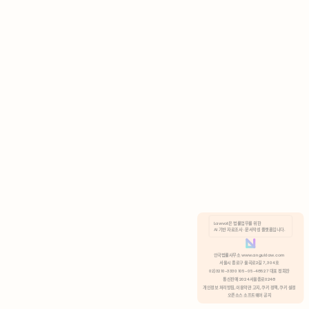
AI 기반 자료조사 · 문서작성 플랫폼입니다.
쿠키 정책
안국법률사무소 www.anguklaw.com
서울시 종로구 율곡로2길 7, 304호
02)3210-3330 105-05-48527 대표 정희찬
거부
분석 쿠키 허용
통신판매 2024서울종로0248
개인정보 처리방침,
이용약관 고지,
쿠키 정책,
쿠키 설정
오픈소스 소프트웨어 공지