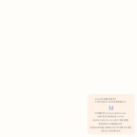
AI 기반 자료조사 · 문서작성 플랫폼입니다.
쿠키 정책
안국법률사무소 www.anguklaw.com
서울시 종로구 율곡로2길 7, 304호
02)3210-3330 105-05-48527 대표 정희찬
거부
분석 쿠키 허용
통신판매 2024서울종로0248
개인정보 처리방침,
이용약관 고지,
쿠키 정책,
쿠키 설정
오픈소스 소프트웨어 공지